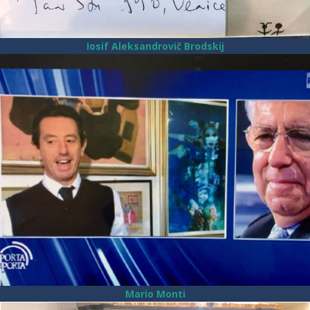
Iosif Aleksandrovič Brodskij
Mario Monti